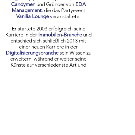
Candymen
und Gründer von
EDA
Management
, die das Partyevent
Vanilia Lounge
veranstaltete.
Er startete 2003 erfolgreich seine
Karriere in der
Immobilen-Branch
e
und
entschied sich schließlich 20
13
mit
einer neuen Karriere in der
Digitalisierungsb
ranche
sein Wissen zu
erweitern, während er weiter seine
Künste auf verschiedenste Art und
Weise über
Frameless Arts
präsentiert.
Mehr Infos über Shawns aktuelle Werke
als Autor und Künstler gibt es
hier
!
Für weitere Informationen drücken Sie
bitte auf die dick geschriebenen Wörter in
blau oben.
About Shawn