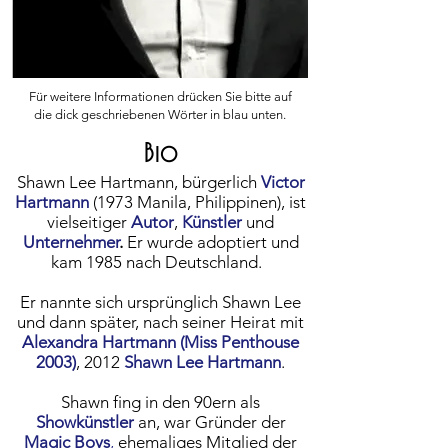
Für weitere Informationen drücken Sie bitte auf
die dick geschriebenen Wörter in blau unten.
Bio
Shawn Lee Hartmann, bürgerlich
Victor
Hartmann
(1973 Manila, Philippinen), ist
vielseitiger
Aut
or
,
Künstler
und
Unternehmer
.
Er wurde adoptiert und
kam 1985 nach Deutschland.
Er nannte sich ursprünglich Shawn Lee
und dann später, nach seiner Heirat mit
Alexandra Hartmann
(Miss Penthouse
2003)
, 2012
Shawn Lee Hartmann
.
Shawn fing in den 90ern als
Showkünstler
an, war Gründer der
Magic Boys
,
ehemaliges Mitglied der