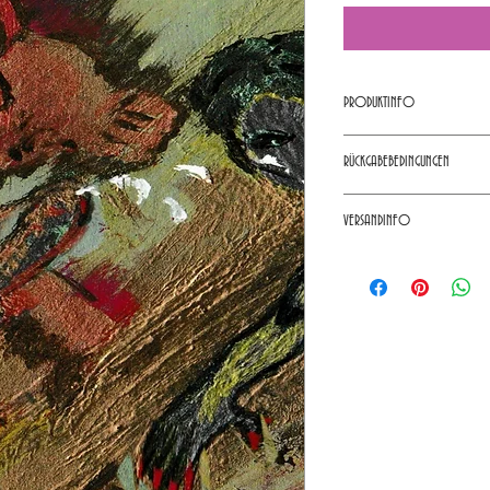
PRODUKTINFO
Available Colours: Origina
RÜCKGABEBEDINGUNGEN
Art Collection Series: Abstr
Size: H 120 cm, L 80
Das sind Rückgabebedingungen.
VERSANDINFO
tun ist, falls diese mit dem Ka
Rückgabebedingungen sind recht
Das sind Versandbedingungen. 
Möglichkeit das Vertrauen Ihr
Verpackung und Porto informi
Möglichkeit, um das Vertraue
Hier können Sie zeigen, dass I