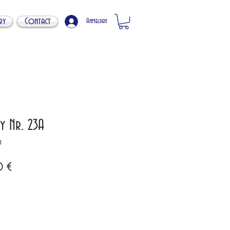
ry
Contact
Anmelden
y Nr. 23A
4
Preis
 €