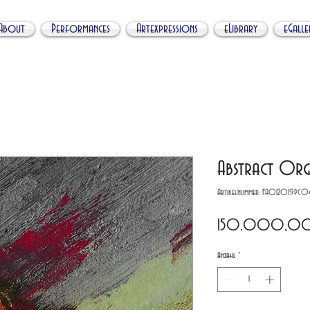
About
Performances
Artexpressions
eLibrary
eGalle
Abstract Org
Artikelnummer: FA012019PC0
150.000,00
Anzahl
*