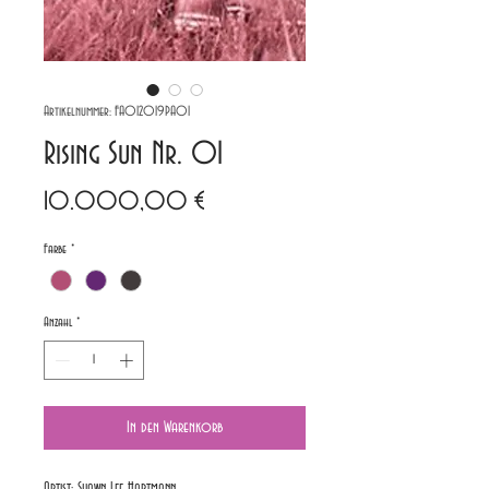
Artikelnummer: FA012019PA01
Rising Sun Nr. 01
Preis
10.000,00 €
Farbe
*
Anzahl
*
In den Warenkorb
Artist: Shawn Lee Hartmann