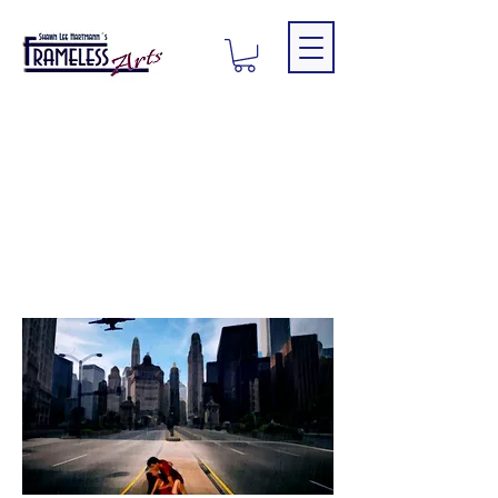
Red
Passion Nr.
02
FA012019PC08