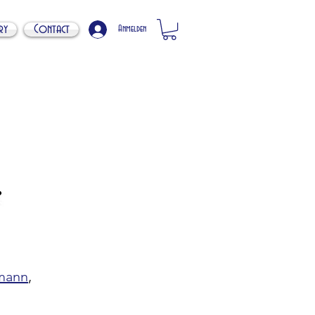
ry
Contact
Anmelden
mann
,