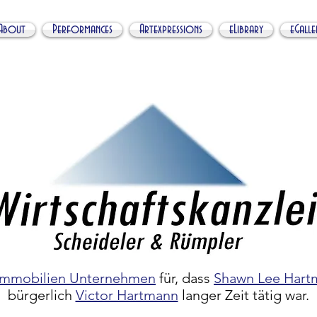
About
Performances
Artexpressions
eLibrary
eGalle
Immobilien Unternehmen
für, dass
Shawn Lee Hart
bürgerlich
Victor Hartmann
langer Zeit tätig war.