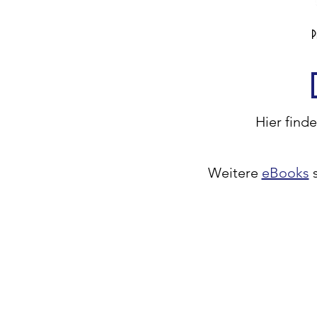
P
Hier find
Weitere
eBooks