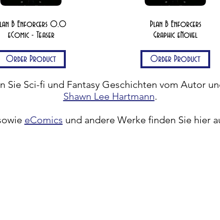
lan B Enforcers 0.0
Plan B Enforcers
eComic - Teaser
Graphic eNovel
Order Product
Order Product
en Sie Sci-fi und Fantasy Geschichten
vom Autor un
Shawn Lee Hartmann
.
sowie
eComics
und
andere
Werke
finden Sie hier 
Copyright ©
Shawn Lee Hartmann
Impressum I
Datenschutz