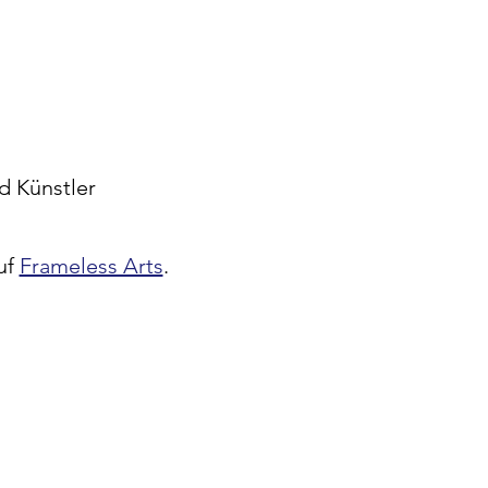
d Künstler
auf
Frameless Arts
.